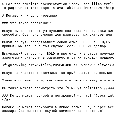
> For the complete documentation index, see [llms.txt](https://docs.liquity.org/llms.txt). Markdown versions of documentation pages are available by appending `.md` to page URLs; this page is available as [Markdown](https://docs.liquity.org/ru/v2-faq/redemptions-and-delegation.md).

# Погашения и делегирование

### Что такое погашение?

Выкуп выполняет важную функцию поддержания привязки BOLD к доллару США, создавая минимальный уровень цены около 1 доллара. Это осуществляется децентрализованным способом, без привлечения централизованных активов или третьих лиц.

Выкуп по сути представляет собой обмен BOLD на ETH/LST по номинальной стоимости, как если бы 1 BOLD стоил ровно 1 доллар. Выкуп может инициировать любой, но он будет прибыльным только в том случае, если BOLD <1 доллар.

Выкупающий отправляет BOLD в протокол и в ответ получает смесь WETH, wstETH и rETH (за вычетом комиссии за выкуп). Выкупленная сумма распределяется между различными залоговыми активами в зависимости от их текущей поддержки Stability Pool (см. ссылку для получения дополнительной информации).

<figure><img src="/files/r0yP4CXBDPsXB5WcKbWQ" alt=""><figcaption></figcaption></figure>

Выкуп начинается с заемщика, который платит наименьшие проценты.

Узнайте больше о том, как защитить себя от выкупа и что произойдет, если вас выкупят.

Вы также можете посмотреть это [9-минутное](https://www.youtube.com/watch?v=CQVmjFx987A) видео о выкупе.

### Когда может произойти погашение? <a href="#docs-internal-guid-85409cf3-7fff-2712-b20f-92b229718cbb" id="docs-internal-guid-85409cf3-7fff-2712-b20f-92b229718cbb"></a>

Погашение может произойти в любое время, но, скорее всего, произойдет только тогда, когда это будет выгодно. Обычно это происходит, когда цена BOLD составляет менее 1 доллара (за вычетом текущей комиссии за погашение).

### Кто может инициировать погашение? <a href="#docs-internal-guid-595b4008-7fff-7d35-9a38-68d9e7feef1a" id="docs-internal-guid-595b4008-7fff-7d35-9a38-68d9e7feef1a"></a>

Любой адрес Ethereum может инициировать выкуп, при условии, что у него есть достаточное количество BOLD для этого. Однако мы ожидаем, что выкупы будут в основном осуществляться профессиональными ботами, а не людьми.

### Что произойдет, если мое хранилище (Trove) будет погашено?

Вы можете думать о выкупе как о том, как кто-то другой погашает ваш долг и получает в обмен эквивалентную сумму вашего залога.

Если ваш залог (ETH или LST) выкупается, эквивалентная сумма вашего долга в долларах США погашается. Выкупающий получает ваш залог за вычетом комиссии за выкуп, которая остается в вашем Trove. Это означает, что на момент выкупа вы, вероятно, понесли минимальные убытки в долларах США.

Пример с ETH по цене 3000 долларов:

* До выкупа: 10 ETH в качестве залога, 20 000 BOLD в качестве долга.
* После выкупа: 5,025 ETH в качестве залога, 5000 BOLD в качестве долга.

Вы можете видеть, что ваш залог и долг уменьшились в равной степени (в долларах США), а комиссия за выкуп (0,025 ETH) была добавлена к стоимости вашего залога.

Частично затронутые Troves, долг которых остается выше минимального порога в 2000 BOLD, продолжают работать как и раньше, в то время как Troves, долг которых уменьшился до меньшей суммы (или 0), переходят в режим бездействия.

### Как осуществляется погашение с использованием трех залоговых активов? <a href="#docs-interna